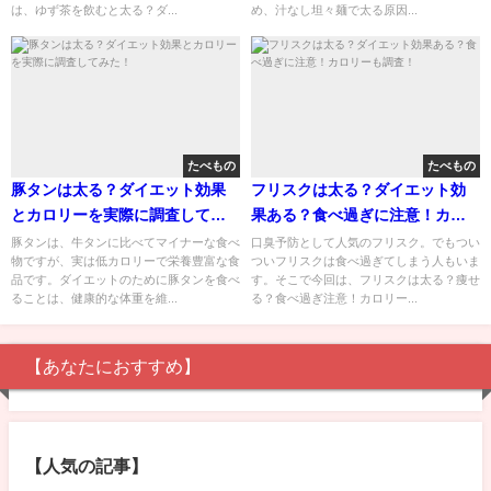
は、ゆず茶を飲むと太る？ダ...
め、汁なし坦々麺で太る原因...
たべもの
たべもの
豚タンは太る？ダイエット効果
フリスクは太る？ダイエット効
とカロリーを実際に調査してみ
果ある？食べ過ぎに注意！カロ
た！
リーも調査！
豚タンは、牛タンに比べてマイナーな食べ
口臭予防として人気のフリスク。でもつい
物ですが、実は低カロリーで栄養豊富な食
ついフリスクは食べ過ぎてしまう人もいま
品です。ダイエットのために豚タンを食べ
す。そこで今回は、フリスクは太る？痩せ
ることは、健康的な体重を維...
る？食べ過ぎ注意！カロリー...
【あなたにおすすめ】
【人気の記事】