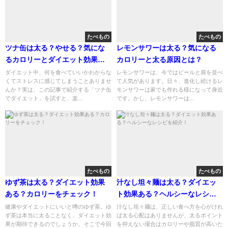
たべもの
たべもの
ツナ缶は太る？やせる？気にな
レモンサワーは太る？気になる
るカロリーとダイエット効果と
カロリーと太る原因とは？
は？
ダイエット中、何を食べていいかわからな
レモンサワーは、今ではビールと肩を並べ
くてストレスに感じてしまうことありませ
て人気があります。日々、進化し続けるレ
んか？実は、この記事で紹介する「ツナ缶
モンサワーは家でも作れる様になって身近
でダイエット」を試すと、楽...
です。かし、レモンサワーは...
たべもの
たべもの
ゆず茶は太る？ダイエット効果
汁なし坦々麺は太る？ダイエッ
ある？カロリーをチェック！
ト効果ある？ヘルシーなレシピ
を紹介！
健康やダイエットにいいと噂のゆず茶。ゆ
汁なし坦々麺は、正しい食べ方を心がけれ
ず茶は本当に太ることなく、ダイエット効
ば太る心配はありませんが、太るポイント
果が期待できるのでしょうか。そこで今回
を抑えない場合はカロリーや脂質が高いた