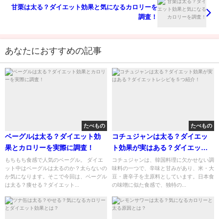
甘栗は太る？ダイエット効果と気になるカロリーを
調査！
あなたにおすすめの記事
たべもの
たべもの
ベーグルは太る？ダイエット効
コチュジャンは太る？ダイエッ
果とカロリーを実際に調査！
ト効果が実はある？ダイエット
レシピを５つ紹介！
もちもち食感で人気のベーグル。 ダイエ
コチュジャンは、韓国料理に欠かせない調
ット中はベーグルは太るのか？太らないの
味料の一つで、辛味と甘みがあり、米・大
か気になります。そこで今回は、ベーグル
豆・唐辛子を主原料としています。日本食
は太る？痩せる？ダイエット...
の味噌に似た食感で、独特の...