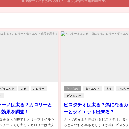
食べ物についてまとめてみました。暮らしに役立つ知識満載です。
ダイエット
太る
カロリー
たべもの
ダイエット
太る
カロリ
ノ
ピスタチオ
チーノは太る？カロリーと
ピスタチオは太る？気になるカ
ト効果を調査！
ーとダイエット出来る？
タを食べる時でもオリーブオイルを
ナッツの女王と呼ばれるピスタチオ。食
ンチーノでも太る？カロリーは大丈
ると言われる事もありますが逆にピスタ