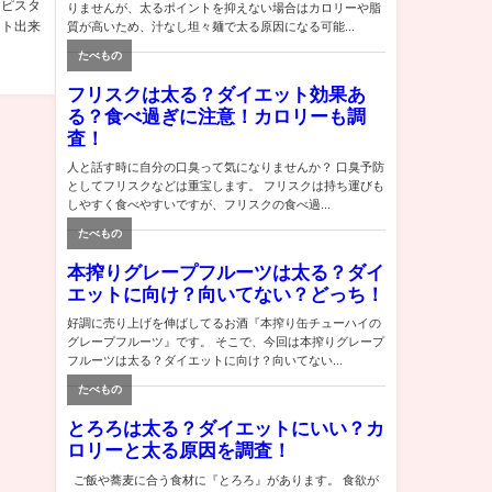
、ピスタ
ット出来