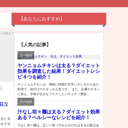
【あなたにおすすめ】
【人気の記事】
ー
ロリ
べると太
チオでダ