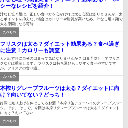
シーなレシピを紹介！
汁なし坦々麺は、正しい食べ方を心がければ太る心配はありませんが、太
るポイントを抑えない場合はカロリーや脂質が高いため、汁なし坦々麺で
太る原因になる可能...
たべもの
フリスクは太る？ダイエット効果ある？食べ過ぎ
に注意！カロリーも調査！
人と話す時に自分の口臭って気になりませんか？ 口臭予防としてフリス
クなどは重宝します。 フリスクは持ち運びもしやすく食べやすいです
が、フリスクの食べ過...
たべもの
本搾りグレープフルーツは太る？ダイエットに向
け？向いてない？どっち！
好調に売り上げを伸ばしてるお酒『本搾り缶チューハイのグレープフルー
ツ』です。 そこで、今回は本搾りグレープフルーツは太る？ダイエット
に向け？向いてない...
たべもの