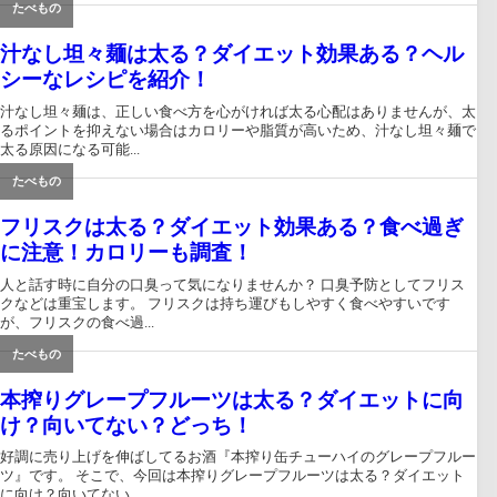
たべもの
汁なし坦々麺は太る？ダイエット効果ある？ヘル
シーなレシピを紹介！
汁なし坦々麺は、正しい食べ方を心がければ太る心配はありませんが、太
るポイントを抑えない場合はカロリーや脂質が高いため、汁なし坦々麺で
太る原因になる可能...
たべもの
フリスクは太る？ダイエット効果ある？食べ過ぎ
に注意！カロリーも調査！
人と話す時に自分の口臭って気になりませんか？ 口臭予防としてフリス
クなどは重宝します。 フリスクは持ち運びもしやすく食べやすいです
が、フリスクの食べ過...
たべもの
本搾りグレープフルーツは太る？ダイエットに向
け？向いてない？どっち！
好調に売り上げを伸ばしてるお酒『本搾り缶チューハイのグレープフルー
ツ』です。 そこで、今回は本搾りグレープフルーツは太る？ダイエット
に向け？向いてない...