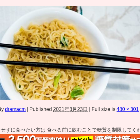
By
dramacm
|
Published
2021年3月23日
|
Full size is
480 × 301
せずに食べたい方は 食べる前に飲むことで糖質を制限してく