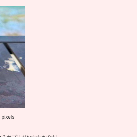
4
pixels