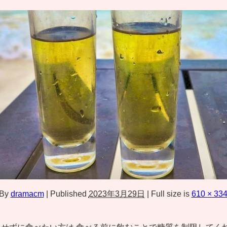
By
dramacm
|
Published
2023年3月29日
|
Full size is
610 × 33