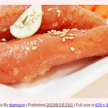
ko
By
dramacm
|
Published
2023年3月23日
|
Full size is
674 × 