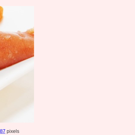
387
pixels