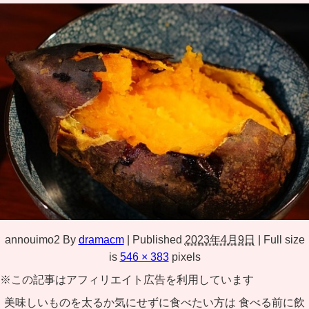
annouimo2
By
dramacm
|
Published
2023年4月9日
|
Full size
is
546 × 383
pixels
※この記事はアフィリエイト広告を利用しています
美味しいものを太るか気にせずに食べたい方は 食べる前に飲