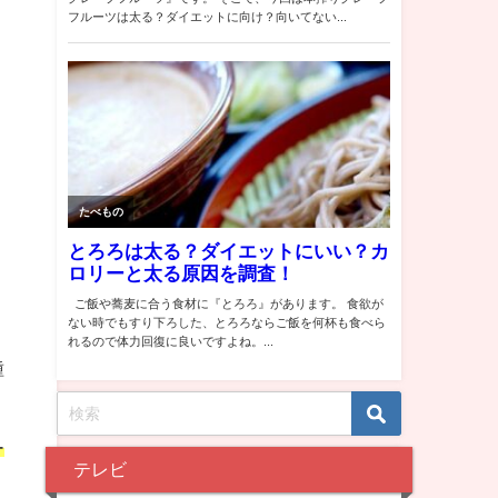
種
ー
テレビ