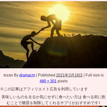
tozan
By
dramacm
|
Published
2021年3月18日
|
Full size is
480 × 301
pixels
※この記事はアフィリエイト広告を利用しています
美味しいものを太るか気にせずに食べたい方は 食べる前に飲
むことで糖質を制限してくれるサプリがおすすめです⇩